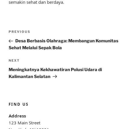
semakin sehat dan berdaya.
Post
Previous
PREVIOUS
navigation
Post
Desa Berbasis Olahraga: Membangun Komunitas
Sehat Melalui Sepak Bola
Next
NEXT
Post
Meningkatnya Kekhawatiran Polusi Udara di
Kalimantan Selatan
FIND US
Address
123 Main Street