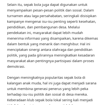
Selain itu, sepak bola juga dapat digunakan untuk
menyampaikan pesan-pesan politik dan sosial. Dalam
turnamen atau laga persahabatan, seringkali disisipkan
kampanye mengenai isu-isu penting seperti kesehatan,
pendidikan, dan pembangunan desa. Melalui
pendekatan ini, masyarakat dapat lebih mudah
menerima informasi yang disampaikan, karena dikemas
dalam bentuk yang menarik dan menghibur. Hal ini
menciptakan sinergi antara olahraga dan pendidikan
politik, yang pada gilirannya meningkatkan kesadaran
masyarakat akan pentingnya partisipasi dalam proses
demokrasi.
Dengan meningkatnya popularitas sepak bola di
kalangan anak muda, hal ini juga dapat menjadi sarana
untuk membina generasi penerus yang lebih peka
terhadap isu-isu politik dan sosial di desa mereka.
Keberadaan klub sepak bola lokal sering kali menjadi