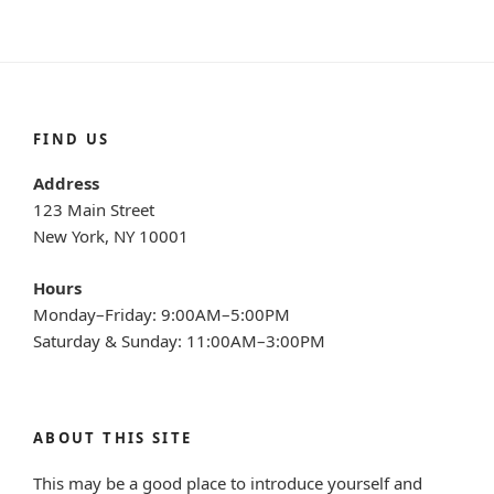
FIND US
Address
123 Main Street
New York, NY 10001
Hours
Monday–Friday: 9:00AM–5:00PM
Saturday & Sunday: 11:00AM–3:00PM
ABOUT THIS SITE
This may be a good place to introduce yourself and