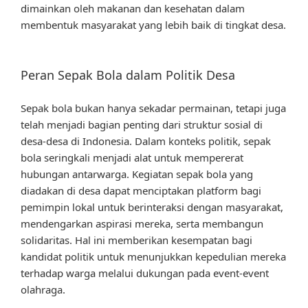
dimainkan oleh makanan dan kesehatan dalam
membentuk masyarakat yang lebih baik di tingkat desa.
Peran Sepak Bola dalam Politik Desa
Sepak bola bukan hanya sekadar permainan, tetapi juga
telah menjadi bagian penting dari struktur sosial di
desa-desa di Indonesia. Dalam konteks politik, sepak
bola seringkali menjadi alat untuk mempererat
hubungan antarwarga. Kegiatan sepak bola yang
diadakan di desa dapat menciptakan platform bagi
pemimpin lokal untuk berinteraksi dengan masyarakat,
mendengarkan aspirasi mereka, serta membangun
solidaritas. Hal ini memberikan kesempatan bagi
kandidat politik untuk menunjukkan kepedulian mereka
terhadap warga melalui dukungan pada event-event
olahraga.