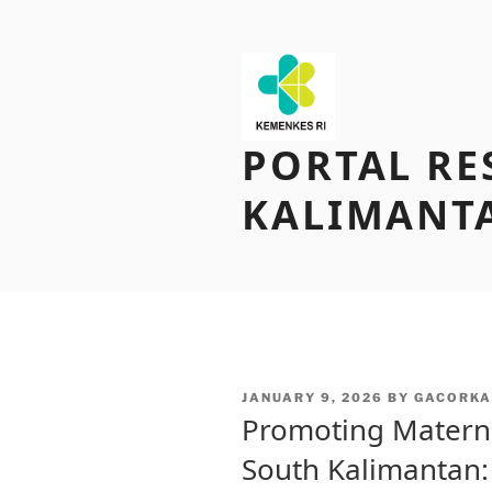
Skip
to
content
PORTAL RE
KALIMANT
POSTED
JANUARY 9, 2026
BY
GACORKA
ON
Promoting Materna
South Kalimantan: