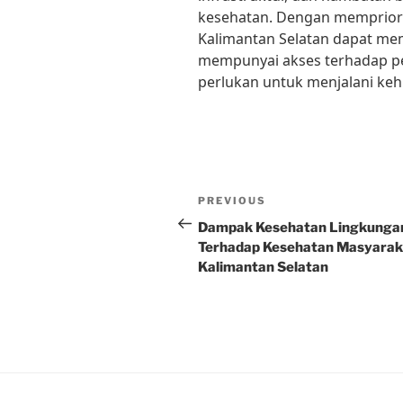
kesehatan. Dengan mempriori
Kalimantan Selatan dapat me
mempunyai akses terhadap p
perlukan untuk menjalani ke
Post
Previous
PREVIOUS
navigation
Post
Dampak Kesehatan Lingkunga
Terhadap Kesehatan Masyaraka
Kalimantan Selatan