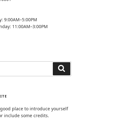
y: 9:00AM–5:00PM
unday: 11:00AM–3:00PM
Search
ITE
good place to introduce yourself
or include some credits.