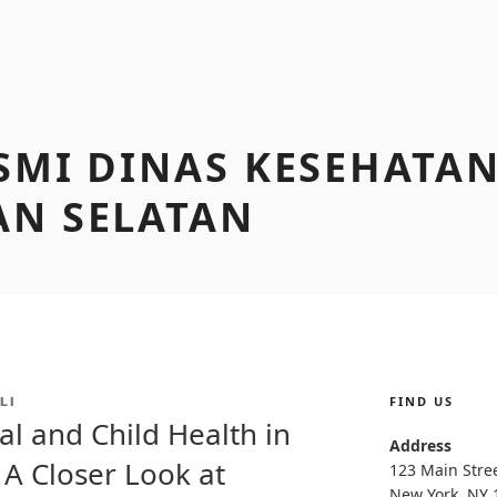
SMI DINAS KESEHATA
AN SELATAN
FIND US
LI
l and Child Health in
Address
 A Closer Look at
123 Main Stre
New York, NY 