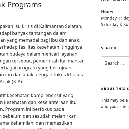
ak Programs
Hours
Monday–Frida
Saturday & S
kan isu kritis di Kalimantan Selatan,
hadapi banyak tantangan dalam
an yang memadai bagi ibu dan anak,
rhadap fasilitas kesehatan, tingginya
SEARCH
tan budaya dalam mencari layanan
Search
ngan tersebut, pemerintah Kalimantan
for:
berbagai program yang bertujuan
n ibu dan anak, dengan fokus khusus
nak (KIA).
ABOUT THIS S
atif kesehatan komprehensif yang
This may be a 
n kesehatan dan kesejahteraan ibu
and your site 
an. Program ini berfokus pada
n sebelum dan sesudah melahirkan,
lama kehamilan, dan memastikan