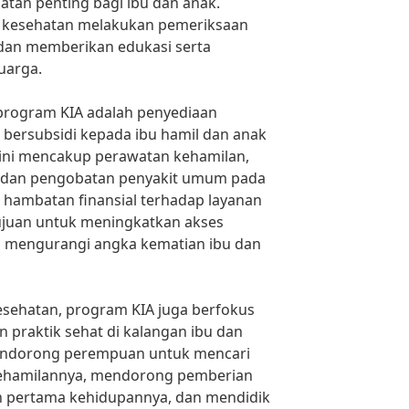
atan penting bagi ibu dan anak.
s kesehatan melakukan pemeriksaan
 dan memberikan edukasi serta
uarga.
program KIA adalah penyediaan
u bersubsidi kepada ibu hamil dan anak
l ini mencakup perawatan kehamilan,
i, dan pengobatan penyakit umum pada
hambatan finansial terhadap layanan
ujuan untuk meningkatkan akses
n mengurangi angka kematian ibu dan
esehatan, program KIA juga berfokus
 praktik sehat di kalangan ibu dan
mendorong perempuan untuk mencari
 kehamilannya, mendorong pemberian
an pertama kehidupannya, dan mendidik