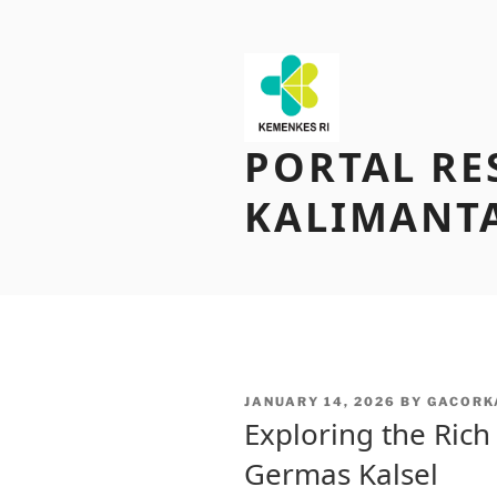
Skip
to
content
PORTAL RE
KALIMANT
POSTED
JANUARY 14, 2026
BY
GACORK
ON
Exploring the Rich
Germas Kalsel