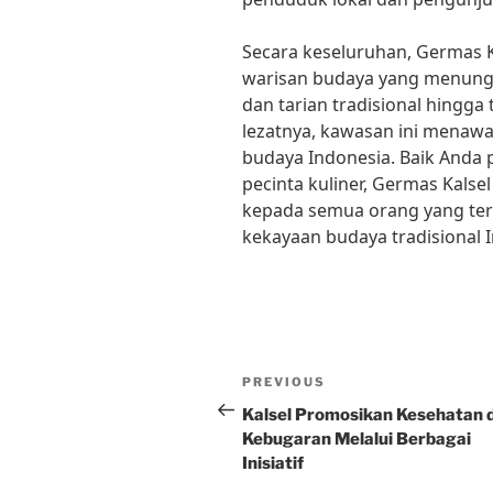
Secara keseluruhan, Germas 
warisan budaya yang menunggu
dan tarian tradisional hingga
lezatnya, kawasan ini menaw
budaya Indonesia. Baik Anda 
pecinta kuliner, Germas Kalse
kepada semua orang yang ter
kekayaan budaya tradisional 
Post
Previous
PREVIOUS
navigation
Post
Kalsel Promosikan Kesehatan 
Kebugaran Melalui Berbagai
Inisiatif