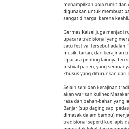
menampilkan pola rumit dan wa
digunakan untuk membuat paka
sangat dihargai karena keahl
Germas Kalsel juga menjadi r
upacara tradisional yang mer
satu festival tersebut adalah 
musik, tarian, dan kerajinan t
Upacara penting lainnya ter
festival panen, yang semuanya
khusus yang diturunkan dari g
Selain seni dan kerajinan trad
akan warisan kuliner. Masak
rasa dan bahan-bahan yang le
Banjar (sup daging sapi peda
dimasak dalam bambu) menjadi
tradisional seperti kue lapis 
penduduk lokal dan pengunju