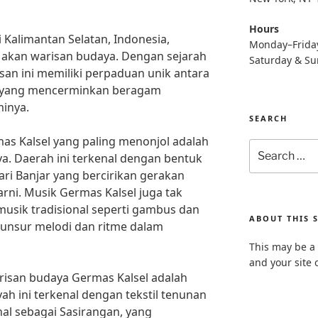
Hours
i Kalimantan Selatan, Indonesia,
Monday–Frida
akan warisan budaya. Dengan sejarah
Saturday & S
san ini memiliki perpaduan unik antara
eni yang mencerminkan beragam
inya.
SEARCH
as Kalsel yang paling menonjol adalah
Search
ya. Daerah ini terkenal dengan bentuk
for:
tari Banjar yang bercirikan gerakan
ni. Musik Germas Kalsel juga tak
usik tradisional seperti gambus dan
ABOUT THIS S
nsur melodi dan ritme dalam
This may be a 
and your site 
arisan budaya Germas Kalsel adalah
yah ini terkenal dengan tekstil tenunan
nal sebagai Sasirangan, yang