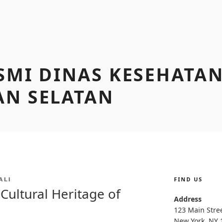
SMI DINAS KESEHATA
AN SELATAN
FIND US
ALI
 Cultural Heritage of
Address
123 Main Stre
New York, NY 