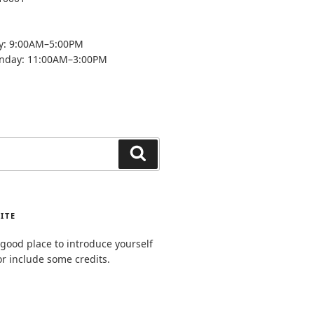
y: 9:00AM–5:00PM
unday: 11:00AM–3:00PM
Search
ITE
good place to introduce yourself
or include some credits.