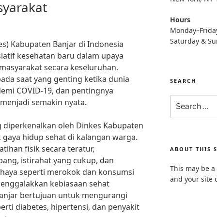
syarakat
Hours
Monday–Frida
Saturday & S
s) Kabupaten Banjar di Indonesia
siatif kesehatan baru dalam upaya
masyarakat secara keseluruhan.
an pada saat yang genting ketika dunia
SEARCH
emi COVID-19, dan pentingnya
Search
menjadi semakin nyata.
for:
ng diperkenalkan oleh Dinkes Kabupaten
k gaya hidup sehat di kalangan warga.
ihan fisik secara teratur,
ABOUT THIS S
g, istirahat yang cukup, dan
This may be a 
haya seperti merokok dan konsumsi
and your site 
menggalakkan kebiasaan sehat
Banjar bertujuan untuk mengurangi
erti diabetes, hipertensi, dan penyakit