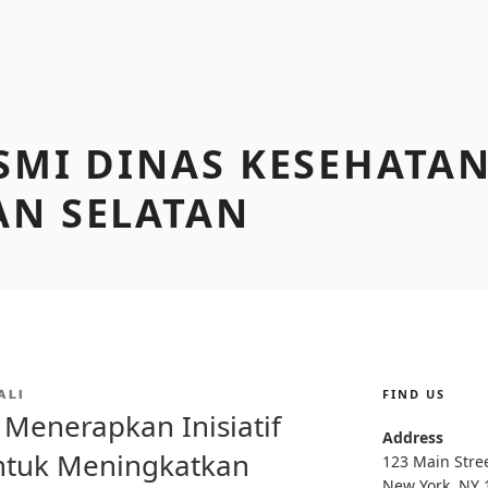
SMI DINAS KESEHATA
AN SELATAN
FIND US
ALI
 Menerapkan Inisiatif
Address
ntuk Meningkatkan
123 Main Stre
New York, NY 