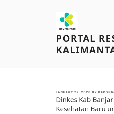
Skip
to
content
PORTAL RE
KALIMANT
POSTED
JANUARY 22, 2026
BY
GACORK
ON
Dinkes Kab Banjar
Kesehatan Baru u