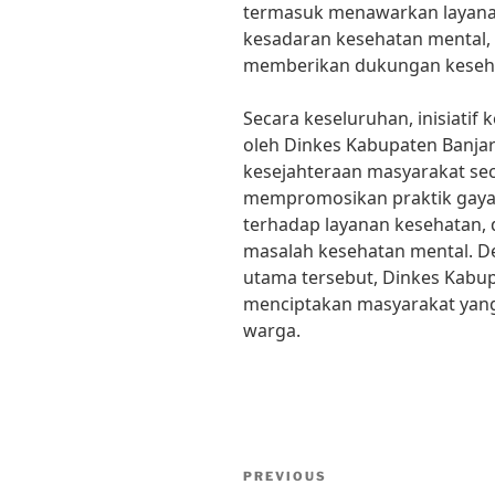
termasuk menawarkan layana
kesadaran kesehatan mental,
memberikan dukungan keseha
Secara keseluruhan, inisiatif
oleh Dinkes Kabupaten Banja
kesejahteraan masyarakat se
mempromosikan praktik gaya 
terhadap layanan kesehatan,
masalah kesehatan mental. D
utama tersebut, Dinkes Kabu
menciptakan masyarakat yang 
warga.
Post
Previous
PREVIOUS