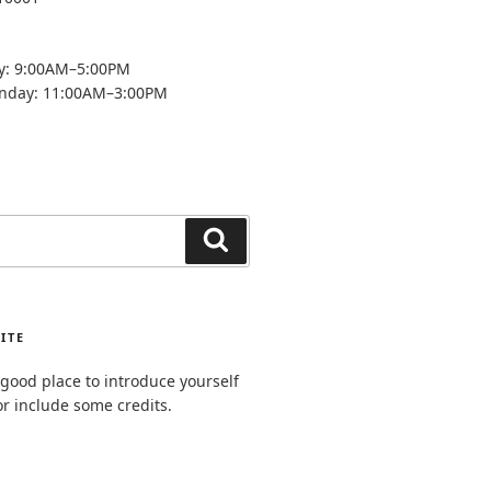
y: 9:00AM–5:00PM
unday: 11:00AM–3:00PM
Search
ITE
good place to introduce yourself
or include some credits.