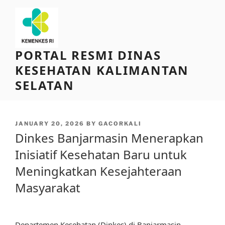
Skip
to
content
PORTAL RESMI DINAS
KESEHATAN KALIMANTAN
SELATAN
POSTED
JANUARY 20, 2026
BY
GACORKALI
ON
Dinkes Banjarmasin Menerapkan
Inisiatif Kesehatan Baru untuk
Meningkatkan Kesejahteraan
Masyarakat
Departemen Kesehatan (Dinkes) di Banjarmasin,