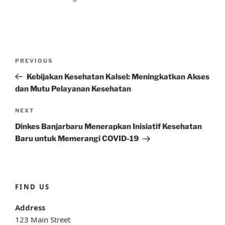
Post
Previous
PREVIOUS
navigation
Post
Kebijakan Kesehatan Kalsel: Meningkatkan Akses
dan Mutu Pelayanan Kesehatan
Next
NEXT
Post
Dinkes Banjarbaru Menerapkan Inisiatif Kesehatan
Baru untuk Memerangi COVID-19
FIND US
Address
123 Main Street